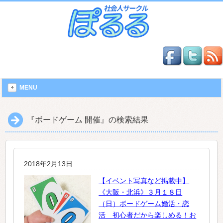
MENU
『ボードゲーム 開催』の検索結果
2018年2月13日
【イベント写真など掲載中】
《大阪・北浜》３月１８日
（日）ボードゲーム婚活・恋
活 初心者だから楽しめる！お