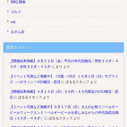
BBQ 開催
ゴルフ
usj
おさんぽ
最近のコメント
【開催結果掲載】９月２２日（金）平日の年代別婚活／男性３３才～４
３才・女性３２才～４２才
に
まり
より
【イベント写真など掲載中】《大阪・USJ》１０月１日（日）サプライ
ズ・ハロウィン！USJ婚活・恋活
に
ぽるるスタッフ
より
【開催結果掲載】４月１５日（日）３０代・４０代限定のUSJ婚活・恋
活
に
ぽるるスタッフ
より
【イベント写真など掲載中】６月１７日（日）大人のお祭り♡ベルギー
ビールウィークエンド！ベルギービールを楽しみながらの年代別恋活婚
活（３０才～４９才）
に
ぽるるスタッフ
より