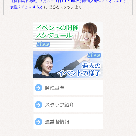
【開催結果掲載】７月８日（日）USJ年代別婚活／男性２６才～４６才
女性２６才～４６才
に
ぽるるスタッフ
より