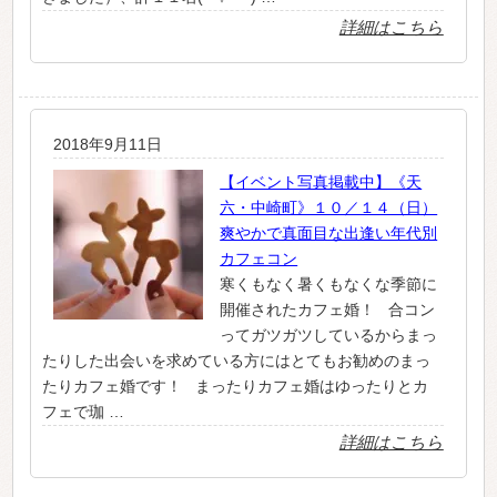
詳細はこちら
2018年9月11日
【イベント写真掲載中】《天
六・中崎町》１０／１４（日）
爽やかで真面目な出逢い年代別
カフェコン
寒くもなく暑くもなくな季節に
開催されたカフェ婚！ 合コン
ってガツガツしているからまっ
たりした出会いを求めている方にはとてもお勧めのまっ
たりカフェ婚です！ まったりカフェ婚はゆったりとカ
フェで珈 …
詳細はこちら