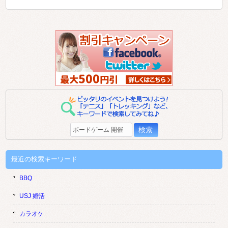
検
索:
最近の検索キーワード
BBQ
USJ 婚活
カラオケ