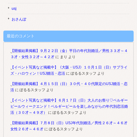
usj
おさんぽ
最近のコメント
【開催結果掲載】９月２２日（金）平日の年代別婚活／男性３３才～４
３才・女性３２才～４２才
に
まり
より
【イベント写真など掲載中】《大阪・USJ》１０月１日（日）サプライ
ズ・ハロウィン！USJ婚活・恋活
に
ぽるるスタッフ
より
【開催結果掲載】４月１５日（日）３０代・４０代限定のUSJ婚活・恋
活
に
ぽるるスタッフ
より
【イベント写真など掲載中】６月１７日（日）大人のお祭り♡ベルギー
ビールウィークエンド！ベルギービールを楽しみながらの年代別恋活婚
活（３０才～４９才）
に
ぽるるスタッフ
より
【開催結果掲載】７月８日（日）USJ年代別婚活／男性２６才～４６才
女性２６才～４６才
に
ぽるるスタッフ
より