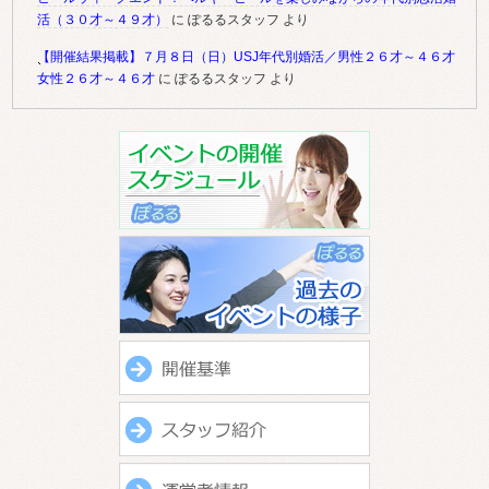
活（３０才～４９才）
に
ぽるるスタッフ
より
【開催結果掲載】７月８日（日）USJ年代別婚活／男性２６才～４６才
女性２６才～４６才
に
ぽるるスタッフ
より