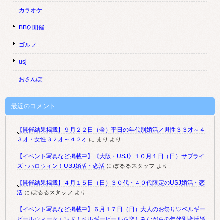
カラオケ
BBQ 開催
ゴルフ
usj
おさんぽ
最近のコメント
【開催結果掲載】９月２２日（金）平日の年代別婚活／男性３３才～４
３才・女性３２才～４２才
に
まり
より
【イベント写真など掲載中】《大阪・USJ》１０月１日（日）サプライ
ズ・ハロウィン！USJ婚活・恋活
に
ぽるるスタッフ
より
【開催結果掲載】４月１５日（日）３０代・４０代限定のUSJ婚活・恋
活
に
ぽるるスタッフ
より
【イベント写真など掲載中】６月１７日（日）大人のお祭り♡ベルギー
ビールウィークエンド！ベルギービールを楽しみながらの年代別恋活婚