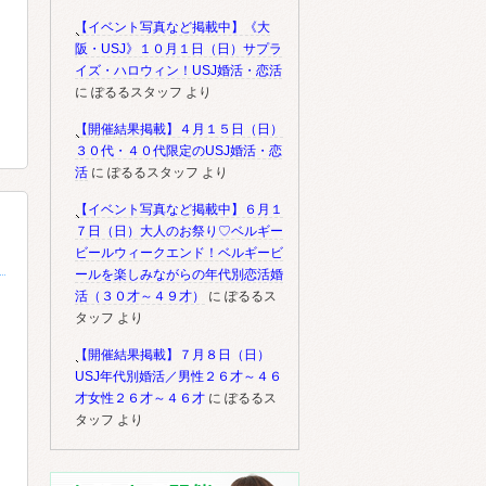
【イベント写真など掲載中】《大
阪・USJ》１０月１日（日）サプラ
イズ・ハロウィン！USJ婚活・恋活
に
ぽるるスタッフ
より
【開催結果掲載】４月１５日（日）
３０代・４０代限定のUSJ婚活・恋
活
に
ぽるるスタッフ
より
【イベント写真など掲載中】６月１
７日（日）大人のお祭り♡ベルギー
ビールウィークエンド！ベルギービ
ールを楽しみながらの年代別恋活婚
活（３０才～４９才）
に
ぽるるス
タッフ
より
【開催結果掲載】７月８日（日）
USJ年代別婚活／男性２６才～４６
才女性２６才～４６才
に
ぽるるス
タッフ
より