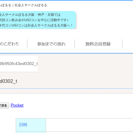
 社会人サークルぽるる｜社会人サークルぽるる
会人サークルぽるる大阪・神戸・京都では
代別コン飲み会やUSJコンを中心に活動中です♪
年代コンUSJコンは社会人サークルぽるる大阪へ！
fb950fc43ed0302_t
d0302_t
Pocket
日時