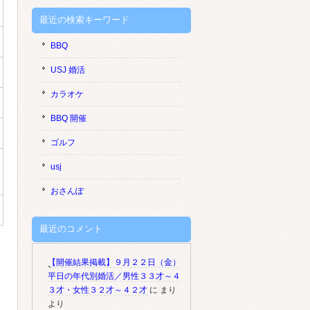
最近の検索キーワード
BBQ
USJ 婚活
カラオケ
BBQ 開催
ゴルフ
usj
おさんぽ
最近のコメント
【開催結果掲載】９月２２日（金）
平日の年代別婚活／男性３３才～４
３才・女性３２才～４２才
に
まり
より