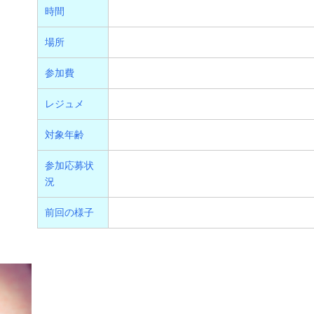
時間
場所
参加費
レジュメ
対象年齢
参加応募状
況
前回の様子