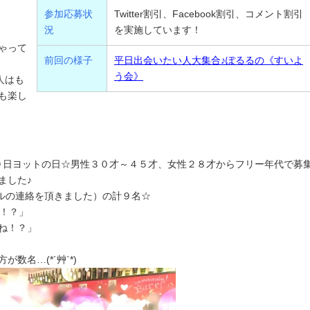
参加応募状
Twitter割引、Facebook割引、コメント割引
況
を実施しています！
ゃって
前回の様子
平日出会いたい人大集合♪ぽるるの《すいよ
う会》
人はも
も楽し
０日ヨットの日☆男性３０才～４５才、女性２８才からフリー年代で募
ました♪
セルの連絡を頂きました）の計９名☆
ね！？」
ね！？」
数名…(*´艸`*)