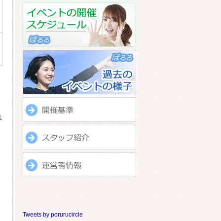
集
Tweets by porurucircle