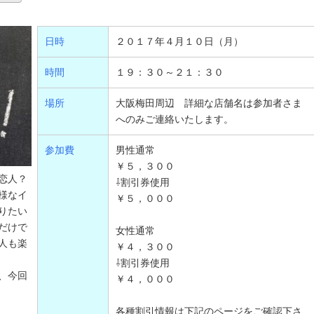
日時
２０１７年４月１０日（月）
時間
１９：３０～２１：３０
場所
大阪梅田周辺 詳細な店舗名は参加者さま
へのみご連絡いたします。
参加費
男性通常
￥５，３００
恋人？
⇩割引券使用
様なイ
￥５，０００
りたい
だけで
女性通常
人も楽
￥４，３００
⇩割引券使用
、今回
￥４，０００
各種割引情報は下記のページをご確認下さ