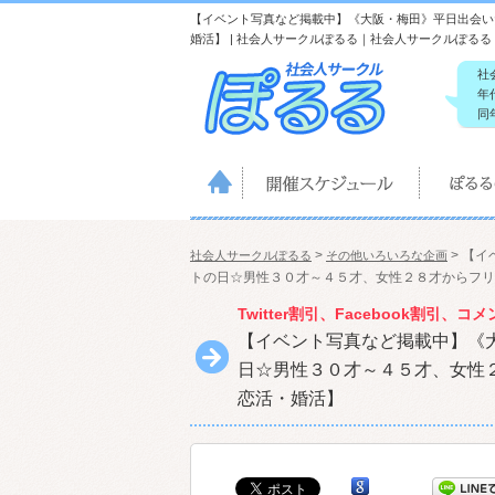
【イベント写真など掲載中】《大阪・梅田》平日出会い
婚活】 | 社会人サークルぽるる｜社会人サークルぽるる
社
年
同
>
>
【イ
社会人サークルぽるる
その他いろいろな企画
トの日☆男性３０才～４５才、女性２８才からフリ
Twitter割引、Facebook割引
【イベント写真など掲載中】《
日☆男性３０才～４５才、女性
恋活・婚活】