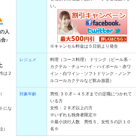
い。
の人
合♪
※キャンセル料金は５日前より発生
レジュメ
料理（コース料理） ドリンク（ビール系・
上
カクテル・チューハイ・ハイボール・赤ワ
性は２
イン・白ワイン・ソフトドリンク・ノンア
ルコールカクテルなど飲み放題）
対象年齢
男性:３０才～４５才までの定職につかれて
！
いる方
女性：２８才以上の方
トにな
※いずれも独身者限定※
※最小決行人数 男性５、女性５の計１０
名※
泣）