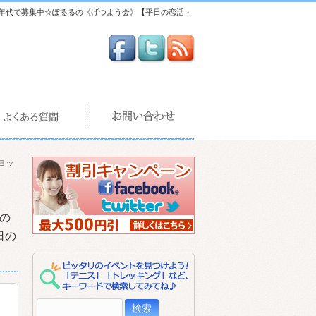
年代で募集中☆ぽるるの《げつよう会》【平日の恋活・
ヨッ
の
日の
検