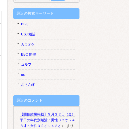
索:
最近の検索キーワード
BBQ
USJ 婚活
カラオケ
BBQ 開催
ゴルフ
usj
おさんぽ
最近のコメント
【開催結果掲載】９月２２日（金）
平日の年代別婚活／男性３３才～４
３才・女性３２才～４２才
に
まり