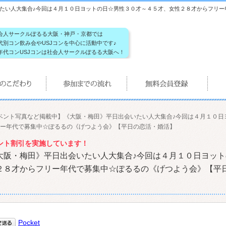
たい人大集合♪今回は４月１０日ヨットの日☆男性３０才～４５才、女性２８才からフリー
会人サークルぽるる大阪・神戸・京都では
代別コン飲み会やUSJコンを中心に活動中です♪
年代コンUSJコンは社会人サークルぽるる大阪へ！
ベント写真など掲載中】《大阪・梅田》平日出会いたい人大集合♪今回は４月１０日
ー年代で募集中☆ぽるるの《げつよう会》【平日の恋活・婚活】
、コメント割引を実施しています！
大阪・梅田》平日出会いたい人大集合♪今回は４月１０日ヨット
２８才からフリー年代で募集中☆ぽるるの《げつよう会》【平
Pocket