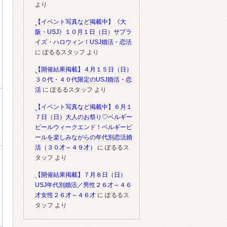
より
【イベント写真など掲載中】《大
阪・USJ》１０月１日（日）サプラ
イズ・ハロウィン！USJ婚活・恋活
に
ぽるるスタッフ
より
【開催結果掲載】４月１５日（日）
３０代・４０代限定のUSJ婚活・恋
活
に
ぽるるスタッフ
より
【イベント写真など掲載中】６月１
７日（日）大人のお祭り♡ベルギー
ビールウィークエンド！ベルギービ
ールを楽しみながらの年代別恋活婚
活（３０才～４９才）
に
ぽるるス
タッフ
より
【開催結果掲載】７月８日（日）
USJ年代別婚活／男性２６才～４６
才女性２６才～４６才
に
ぽるるス
タッフ
より