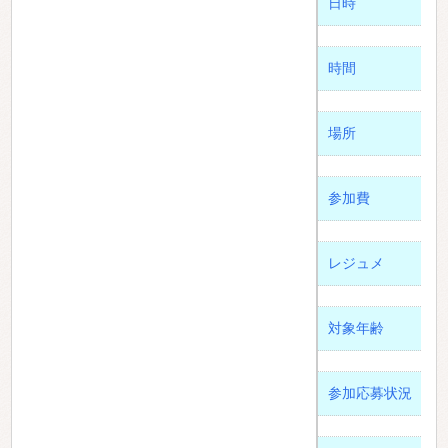
日時
時間
場所
参加費
レジュメ
対象年齢
参加応募状況