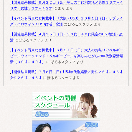
【開催結果掲載】９月２２日（金）平日の年代別婚活／男性３３才～４
３才・女性３２才～４２才
に
まり
より
【イベント写真など掲載中】《大阪・USJ》１０月１日（日）サプライ
ズ・ハロウィン！USJ婚活・恋活
に
ぽるるスタッフ
より
【開催結果掲載】４月１５日（日）３０代・４０代限定のUSJ婚活・恋
活
に
ぽるるスタッフ
より
【イベント写真など掲載中】６月１７日（日）大人のお祭り♡ベルギー
ビールウィークエンド！ベルギービールを楽しみながらの年代別恋活婚
活（３０才～４９才）
に
ぽるるスタッフ
より
【開催結果掲載】７月８日（日）USJ年代別婚活／男性２６才～４６才
女性２６才～４６才
に
ぽるるスタッフ
より