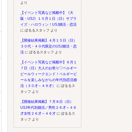
より
【イベント写真など掲載中】《大
阪・USJ》１０月１日（日）サプラ
イズ・ハロウィン！USJ婚活・恋活
に
ぽるるスタッフ
より
【開催結果掲載】４月１５日（日）
３０代・４０代限定のUSJ婚活・恋
活
に
ぽるるスタッフ
より
【イベント写真など掲載中】６月１
７日（日）大人のお祭り♡ベルギー
ビールウィークエンド！ベルギービ
ールを楽しみながらの年代別恋活婚
活（３０才～４９才）
に
ぽるるス
タッフ
より
【開催結果掲載】７月８日（日）
USJ年代別婚活／男性２６才～４６
才女性２６才～４６才
に
ぽるるス
タッフ
より