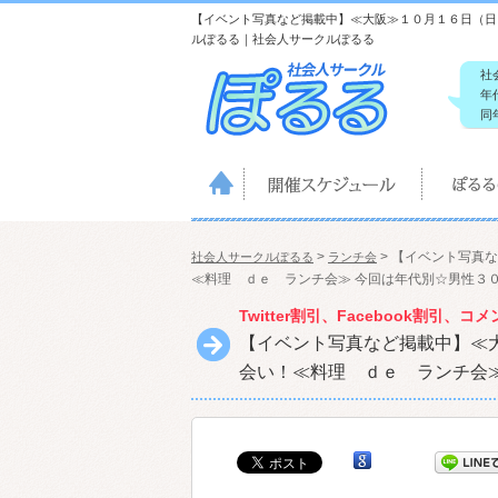
【イベント写真など掲載中】≪大阪≫１０月１６日（日）
ルぽるる｜社会人サークルぽるる
社
年
同
>
>
【イベント写真な
社会人サークルぽるる
ランチ会
≪料理 ｄｅ ランチ会≫ 今回は年代別☆男性３
Twitter割引、Facebook割引
【イベント写真など掲載中】≪
会い！≪料理 ｄｅ ランチ会