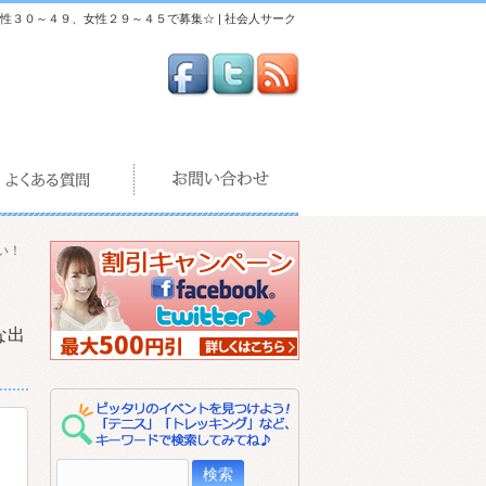
性３０～４９、女性２９～４５で募集☆ | 社会人サーク
い！
な出
検