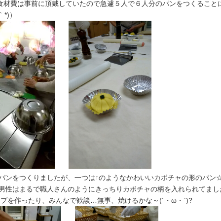
…食材費は事前に頂戴していたので急遽５人で６人分のパンをつくること
*)）
パンをつくりましたが、一つは↑のようなかわいいカボチャの形のパン
男性はまるで職人さんのようにきっちりカボチャの柄を入れられてまし
プを作ったり、みんなで歓談…無事、焼けるかな～(´・ω・`)?