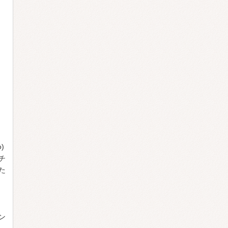
)
チ
た
ン