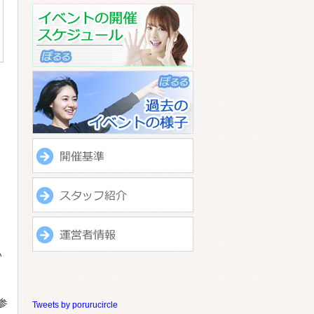
い
参
Tweets by porurucircle