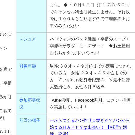
ます。 ◆ １０月１０日（日）２３:５９ま
でキャンセル料金は発生しません。それ以
降は１００％となりますのでご理解の上お
申込みください。
。
出会い
レジュメ
ハロウィンのパン２種類＋季節のスープ＋
季節のサラダ＋ミニデザート ◆お土産用
ベン
おもちかえり用のパン付！
対象年齢
男性:３０才～４９才位までの定職につかれ
を皆で
ている方 女性:２９才～４５才位までの
方 ※いずれも独身者限定※ ※最小決行
、季節
人数男性３、女性３計６名※
るかは
参加応募状
Twitter割引、Facebook割引、コメント割引
況
を実施しています！
こねて
笑)
前回の様子
一からつくるパン作り☆焼きたてパンから
始まるＨＡＰＰＹな出会い！ 【料理で婚
も楽し
活・恋活】