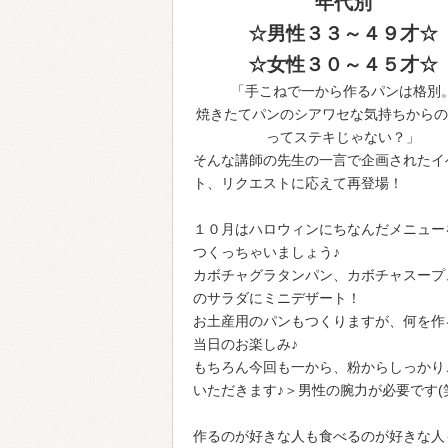
年代別
☆男性３３～４９才☆
☆女性３０～４５才☆
「手こねで一から作るパンは格別
焼きたてパンのシアワセな気持ちからの
ってステキじゃない？」
そんな講師の先生の一言で企画されたイ
ト、リクエストに応えて再登場！
１０月はハロウィンにちなんだメニュー
つくっちゃいましょう♪
カボチャグラタンパン、カボチャスープ
のサラダにミニデザート！
お土産用のパンもつくりますが、何を作
当日のお楽しみ♪
もちろん今回も一から、粉からしっかり
いただきます♪＞男性の腕力が必要です(
作るのが好きな人も食べるのが好きな人