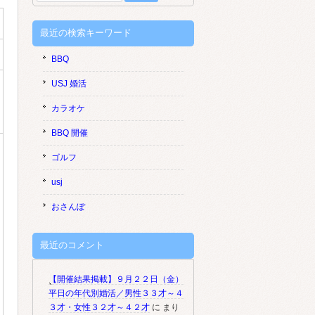
索:
最近の検索キーワード
BBQ
USJ 婚活
カラオケ
BBQ 開催
ゴルフ
usj
おさんぽ
最近のコメント
【開催結果掲載】９月２２日（金）
平日の年代別婚活／男性３３才～４
３才・女性３２才～４２才
に
まり