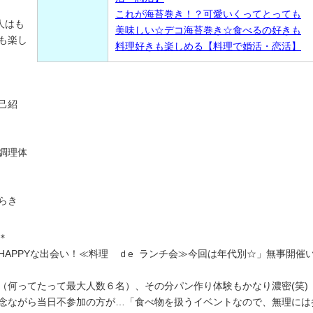
これが海苔巻き！？可愛いくってとっても
人はも
美味しい☆デコ海苔巻き☆食べるの好きも
も楽し
料理好きも楽しめる【料理で婚活・恋活】
己紹
調理体
らき
＊
APPYな出会い！≪料理 ｄe ランチ会≫今回は年代別☆」無事開催
（何ってたって最大人数６名）、その分パン作り体験もかなり濃密(笑)
念ながら当日不参加の方が…「食べ物を扱うイベントなので、無理には