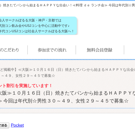
焼きたてパンから始まるＨＡＰＰＹな出会い！≪料理 ｄｅ ランチ会≫ 今回は年代別☆男
会人サークルぽるる大阪・神戸・京都では
代別コン飲み会やUSJコンを中心に活動中です♪
年代コンUSJコンは社会人サークルぽるる大阪へ！
ど掲載中】≪大阪≫１０月１６日（日）焼きたてパンから始まるＨＡＰＰＹな出会
０～４９、女性２９～４５で募集☆
、コメント割引を実施しています！
大阪≫１０月１６日（日）焼きたてパンから始まるＨＡＰＰＹ
≫ 今回は年代別☆男性３０～４９、女性２９～４５で募集☆
Pocket