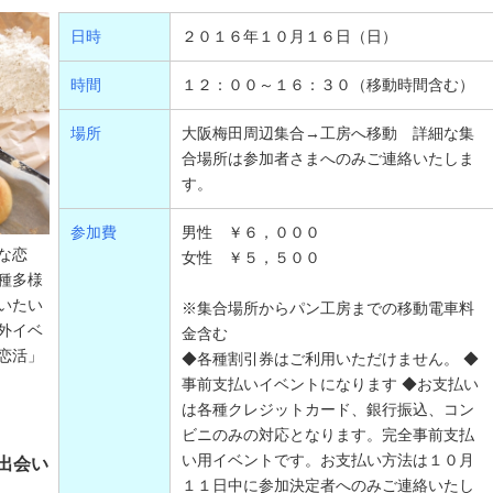
日時
２０１６年１０月１６日（日）
時間
１２：００～１６：３０（移動時間含む）
場所
大阪梅田周辺集合→工房へ移動 詳細な集
合場所は参加者さまへのみご連絡いたしま
す。
参加費
男性 ￥６，０００
な恋
女性 ￥５，５００
種多様
いたい
※集合場所からパン工房までの移動電車料
外イベ
金含む
恋活」
◆各種割引券はご利用いただけません。 ◆
事前支払いイベントになります ◆お支払い
は各種クレジットカード、銀行振込、コン
ビニのみの対応となります。完全事前支払
い用イベントです。お支払い方法は１０月
出会い
１１日中に参加決定者へのみご連絡いたし