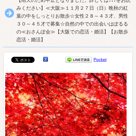
【雨天のため中止となりました。詳しくは↓↓↓をお読
みください】≪大阪≫１１月２７日（日）晩秋の紅
葉の中をしっとりお散歩☆女性２８～４３才、男性
３０～４５才で募集☆自然の中での出会いはぽるる
の≪おさんぽ会≫【大阪での恋活・婚活】【お散歩
恋活・婚活】
Pocket