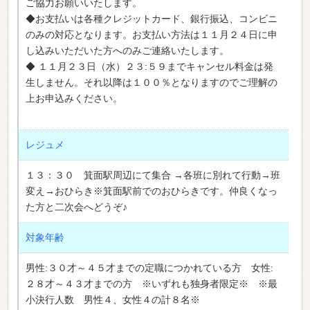
ご協力お願いいたします。
◆お支払いは各種クレジットカード、銀行振込、コンビニ
のみの対応となります。お支払い方法は１１月２４日に申
し込みいただいた方へのみご連絡いたします。
◆ １１月２３日（水）２３:５９までキャンセル料金は発
生しません。それ以降は１００％となりますのでご理解の
上お申込みください。
レジュメ
１３：３０ 箕面駅周辺にて集合 →各班に別れて行動→班
変え→おひらき※箕面駅前でのおひらきです。仲良くなっ
た方と二次会へどうぞ♪
対象年齢
男性:３０才～４５才までの定職につかれている方 女性:
２８才～４３才までの方 ※いずれも独身者限定※ ※最
小決行人数 男性４、女性４の計８名※