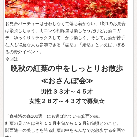
お見合パーティーはせわしなくて落ち着かない、1対1のお見合
は緊張しちゃう、街コンや相席屋は楽しそうだけどお酒ニガ
テ…ゆっくりリラックスして、かつ楽しく、そしてお酒が苦手
な人も得意な人も参加できる「恋活」「婚活」といえば、ぽる
るの野外イベント。
今回は
晩秋の紅葉の中をしっとりお散歩
≪おさんぽ会≫
男性３３才～４５才
女性２８才～４３才で募集☆
「森林浴の森100選」にも選ばれている箕面の森。
紅葉の見ごろは
例年１１月中旬から１２月初旬頃とのこと。
関西随一の美しさを誇る紅葉の中をみんなでお散歩する企画で