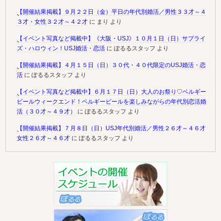
【開催結果掲載】９月２２日（金）平日の年代別婚活／男性３３才～４
３才・女性３２才～４２才
に
まり
より
【イベント写真など掲載中】《大阪・USJ》１０月１日（日）サプライ
ズ・ハロウィン！USJ婚活・恋活
に
ぽるるスタッフ
より
【開催結果掲載】４月１５日（日）３０代・４０代限定のUSJ婚活・恋
活
に
ぽるるスタッフ
より
【イベント写真など掲載中】６月１７日（日）大人のお祭り♡ベルギー
ビールウィークエンド！ベルギービールを楽しみながらの年代別恋活婚
活（３０才～４９才）
に
ぽるるスタッフ
より
【開催結果掲載】７月８日（日）USJ年代別婚活／男性２６才～４６才
女性２６才～４６才
に
ぽるるスタッフ
より