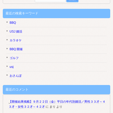
索:
最近の検索キーワード
BBQ
USJ 婚活
カラオケ
BBQ 開催
ゴルフ
usj
おさんぽ
最近のコメント
【開催結果掲載】９月２２日（金）平日の年代別婚活／男性３３才～４
３才・女性３２才～４２才
に
まり
より