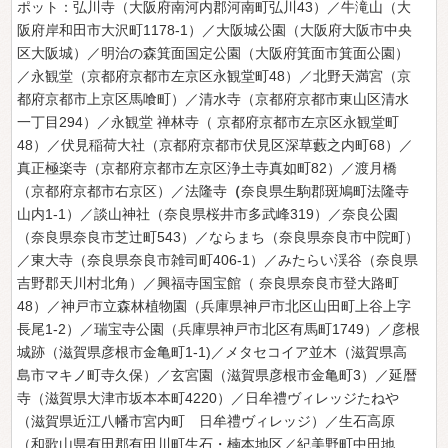
ポット：弘川寺（大阪府南河内郡河南町弘川43）／牛滝山（大
阪府岸和田市大沢町1178-1）／大阪城公園（大阪府大阪市中央
区大阪城）／明治の森箕面国定公園（大阪府箕面市箕面公園）
／永観堂（京都府京都市左京区永観堂町48）／北野天満宮（京
都府京都市上京区馬喰町）／清水寺（京都府京都市東山区清水
一丁目294）／永観堂 禅林寺（ 京都府京都市左京区永観堂町
48）／伏見稲荷大社（京都府京都市伏見区深草藪之内町68）／
真正極楽寺（京都府京都市左京区浄土寺真如町82）／渡月橋
（京都府京都市右京区）／法隆寺
（
奈良県生駒郡斑鳩町法隆寺
山内1-1）／談山神社（奈良県桜井市多武峰319）／奈良公園
（奈良県奈良市芝辻町543）／ならまち（奈良県奈良市中院町）
／東大寺（奈良県奈良市雑司町406-1）／みたらい渓谷（奈良県
吉野郡天川村北角）／興福寺国宝館（ 奈良県奈良市登大路町
48）／神戸市立森林植物園（兵庫県神戸市北区山田町上谷上字
長尾1-2）／瑞宝寺公園（兵庫県神戸市北区有馬町1749）／彦根
城跡（滋賀県彦根市金亀町1-1)／メタセコイア並木（滋賀県高
島市マキノ町寺久保）／玄宮園（滋賀県彦根市金亀町3）／延暦
寺（滋賀県大津市坂本本町4220）／日牟禮ヴィレッジたねや
（滋賀県近江八幡市宮内町 日牟禮ヴィレッジ）／生石高原
（和歌山県有田郡有田川町生石・楠本地区／紀美野町中田地