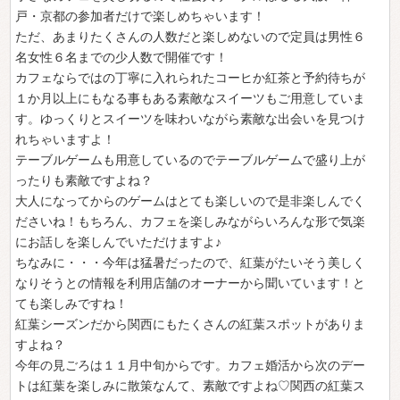
戸・京都の参加者だけで楽しめちゃいます！
ただ、あまりたくさんの人数だと楽しめないので定員は男性６
名女性６名までの少人数で開催です！
カフェならではの丁寧に入れられたコーヒか紅茶と予約待ちが
１か月以上にもなる事もある素敵なスイーツもご用意していま
す。ゆっくりとスイーツを味わいながら素敵な出会いを見つけ
れちゃいますよ！
テーブルゲームも用意しているのでテーブルゲームで盛り上が
ったりも素敵ですよね？
大人になってからのゲームはとても楽しいので是非楽しんでく
ださいね！もちろん、カフェを楽しみながらいろんな形で気楽
にお話しを楽しんでいただけますよ♪
ちなみに・・・今年は猛暑だったので、紅葉がたいそう美しく
なりそうとの情報を利用店舗のオーナーから聞いています！と
ても楽しみですね！
紅葉シーズンだから関西にもたくさんの紅葉スポットがありま
すよね？
今年の見ごろは１１月中旬からです。カフェ婚活から次のデー
トは紅葉を楽しみに散策なんて、素敵ですよね♡関西の紅葉ス