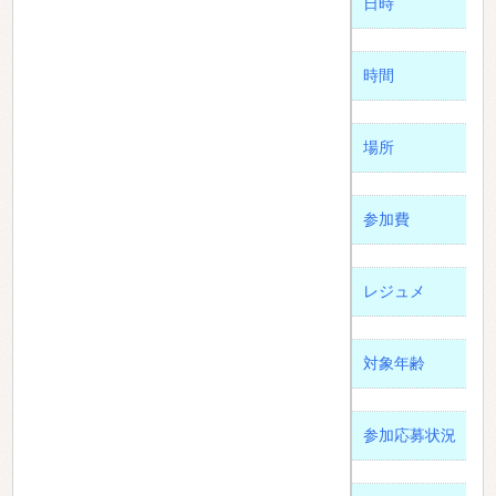
日時
時間
場所
参加費
レジュメ
対象年齢
参加応募状況