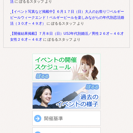
活
に
ぽるるスタッフ
より
【イベント写真など掲載中】６月１７日（日）大人のお祭り♡ベルギー
ビールウィークエンド！ベルギービールを楽しみながらの年代別恋活婚
活（３０才～４９才）
に
ぽるるスタッフ
より
【開催結果掲載】７月８日（日）USJ年代別婚活／男性２６才～４６才
女性２６才～４６才
に
ぽるるスタッフ
より