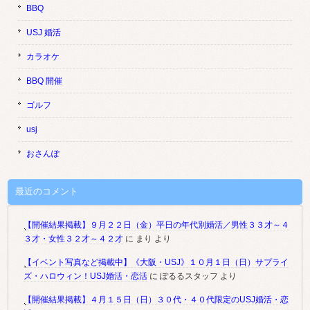
BBQ
USJ 婚活
カラオケ
BBQ 開催
ゴルフ
usj
おさんぽ
最近のコメント
【開催結果掲載】９月２２日（金）平日の年代別婚活／男性３３才～４
３才・女性３２才～４２才
に
まり
より
【イベント写真など掲載中】《大阪・USJ》１０月１日（日）サプライ
ズ・ハロウィン！USJ婚活・恋活
に
ぽるるスタッフ
より
【開催結果掲載】４月１５日（日）３０代・４０代限定のUSJ婚活・恋