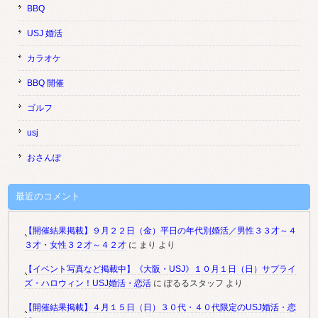
BBQ
USJ 婚活
カラオケ
BBQ 開催
ゴルフ
usj
おさんぽ
最近のコメント
【開催結果掲載】９月２２日（金）平日の年代別婚活／男性３３才～４
３才・女性３２才～４２才
に
まり
より
【イベント写真など掲載中】《大阪・USJ》１０月１日（日）サプライ
ズ・ハロウィン！USJ婚活・恋活
に
ぽるるスタッフ
より
【開催結果掲載】４月１５日（日）３０代・４０代限定のUSJ婚活・恋