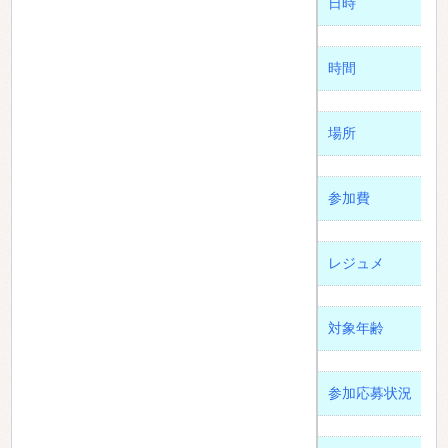
日時
時間
場所
参加費
レジュメ
対象年齢
参加応募状況