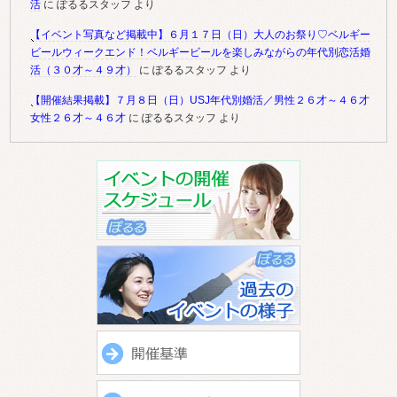
活
に
ぽるるスタッフ
より
【イベント写真など掲載中】６月１７日（日）大人のお祭り♡ベルギー
ビールウィークエンド！ベルギービールを楽しみながらの年代別恋活婚
活（３０才～４９才）
に
ぽるるスタッフ
より
【開催結果掲載】７月８日（日）USJ年代別婚活／男性２６才～４６才
女性２６才～４６才
に
ぽるるスタッフ
より