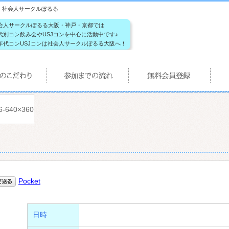
ルぽるる｜社会人サークルぽるる
会人サークルぽるる大阪・神戸・京都では
代別コン飲み会やUSJコンを中心に活動中です♪
年代コンUSJコンは社会人サークルぽるる大阪へ！
6-640×360
Pocket
日時