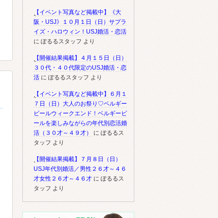
【イベント写真など掲載中】《大
阪・USJ》１０月１日（日）サプラ
イズ・ハロウィン！USJ婚活・恋活
に
ぽるるスタッフ
より
【開催結果掲載】４月１５日（日）
３０代・４０代限定のUSJ婚活・恋
活
に
ぽるるスタッフ
より
【イベント写真など掲載中】６月１
７日（日）大人のお祭り♡ベルギー
ビールウィークエンド！ベルギービ
ールを楽しみながらの年代別恋活婚
活（３０才～４９才）
に
ぽるるス
タッフ
より
【開催結果掲載】７月８日（日）
USJ年代別婚活／男性２６才～４６
才女性２６才～４６才
に
ぽるるス
タッフ
より