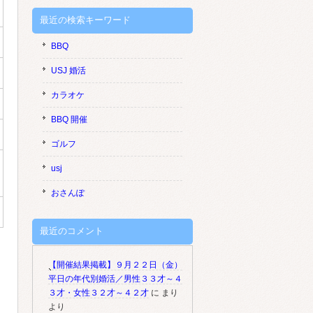
最近の検索キーワード
BBQ
USJ 婚活
カラオケ
BBQ 開催
ゴルフ
usj
おさんぽ
最近のコメント
【開催結果掲載】９月２２日（金）
平日の年代別婚活／男性３３才～４
３才・女性３２才～４２才
に
まり
より