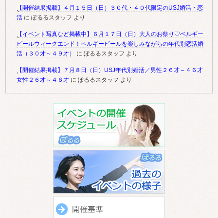
【開催結果掲載】４月１５日（日）３０代・４０代限定のUSJ婚活・恋
活
に
ぽるるスタッフ
より
【イベント写真など掲載中】６月１７日（日）大人のお祭り♡ベルギー
ビールウィークエンド！ベルギービールを楽しみながらの年代別恋活婚
活（３０才～４９才）
に
ぽるるスタッフ
より
【開催結果掲載】７月８日（日）USJ年代別婚活／男性２６才～４６才
女性２６才～４６才
に
ぽるるスタッフ
より