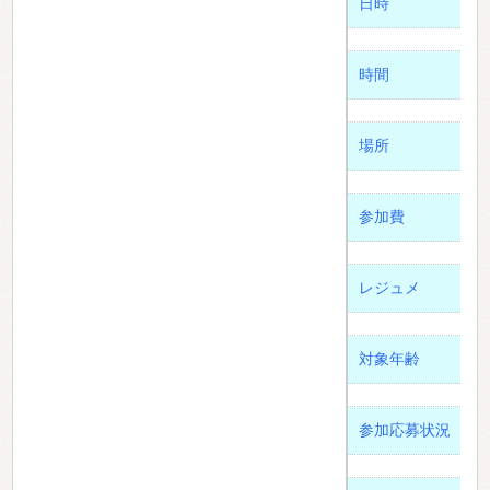
日時
時間
場所
参加費
レジュメ
対象年齢
参加応募状況