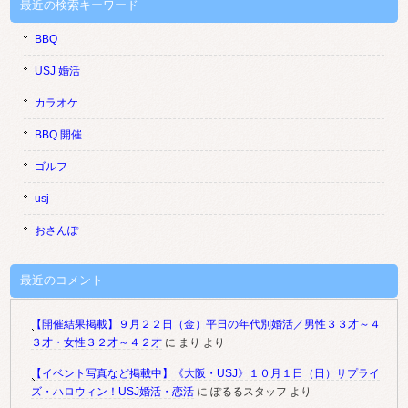
最近の検索キーワード
BBQ
USJ 婚活
カラオケ
BBQ 開催
ゴルフ
usj
おさんぽ
最近のコメント
【開催結果掲載】９月２２日（金）平日の年代別婚活／男性３３才～４
３才・女性３２才～４２才
に
まり
より
【イベント写真など掲載中】《大阪・USJ》１０月１日（日）サプライ
ズ・ハロウィン！USJ婚活・恋活
に
ぽるるスタッフ
より