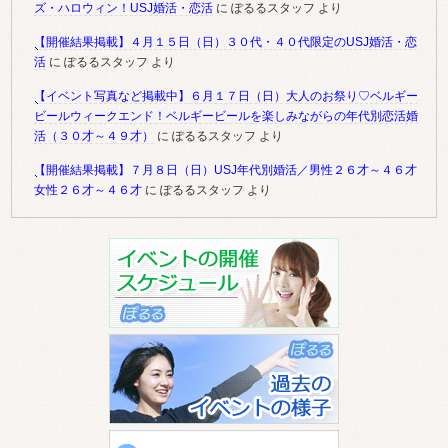
ズ・ハロウィン！USJ婚活・恋活
に
ぽるるスタッフ
より
【開催結果掲載】４月１５日（日）３０代・４０代限定のUSJ婚活・恋
活
に
ぽるるスタッフ
より
【イベント写真など掲載中】６月１７日（日）大人のお祭り♡ベルギー
ビールウィークエンド！ベルギービールを楽しみながらの年代別恋活婚
活（３０才～４９才）
に
ぽるるスタッフ
より
【開催結果掲載】７月８日（日）USJ年代別婚活／男性２６才～４６才
女性２６才～４６才
に
ぽるるスタッフ
より