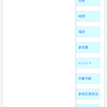
日時
時間
場所
参加費
レジュメ
対象年齢
参加応募状況