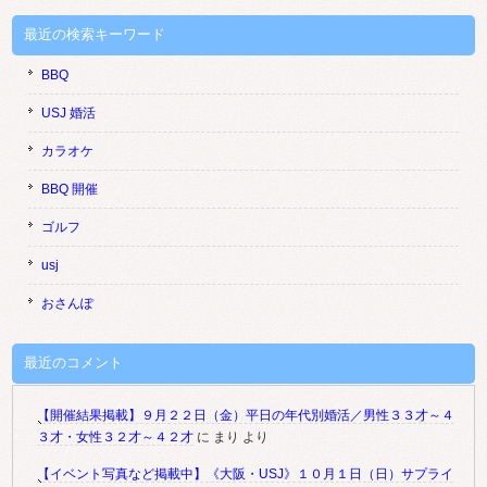
最近の検索キーワード
BBQ
USJ 婚活
カラオケ
BBQ 開催
ゴルフ
usj
おさんぽ
最近のコメント
【開催結果掲載】９月２２日（金）平日の年代別婚活／男性３３才～４
３才・女性３２才～４２才
に
まり
より
【イベント写真など掲載中】《大阪・USJ》１０月１日（日）サプライ