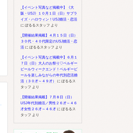
【イベント写真など掲載中】《大
阪・USJ》１０月１日（日）サプラ
イズ・ハロウィン！USJ婚活・恋活
に
ぽるるスタッフ
より
【開催結果掲載】４月１５日（日）
３０代・４０代限定のUSJ婚活・恋
活
に
ぽるるスタッフ
より
【イベント写真など掲載中】６月１
７日（日）大人のお祭り♡ベルギー
ビールウィークエンド！ベルギービ
ールを楽しみながらの年代別恋活婚
活（３０才～４９才）
に
ぽるるス
タッフ
より
【開催結果掲載】７月８日（日）
USJ年代別婚活／男性２６才～４６
才女性２６才～４６才
に
ぽるるス
タッフ
より