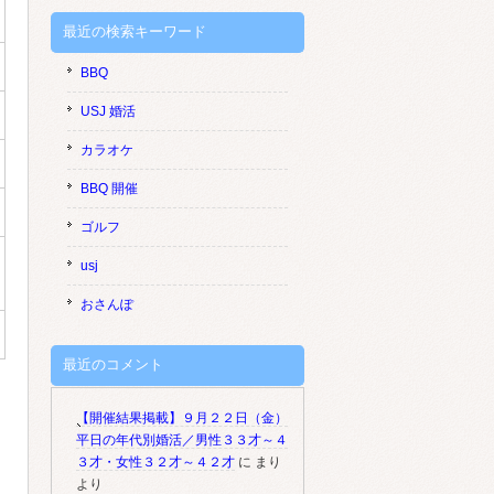
最近の検索キーワード
BBQ
USJ 婚活
カラオケ
BBQ 開催
ゴルフ
usj
おさんぽ
最近のコメント
【開催結果掲載】９月２２日（金）
平日の年代別婚活／男性３３才～４
３才・女性３２才～４２才
に
まり
より