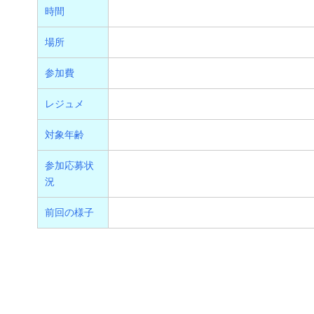
時間
場所
参加費
レジュメ
対象年齢
参加応募状
況
前回の様子