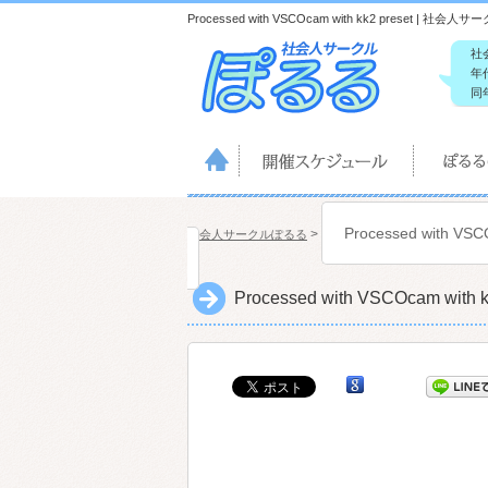
Processed with VSCOcam with kk2 preset
社
年
同
Processed with VSC
>
社会人サークルぽるる
Processed with VSCOcam with k