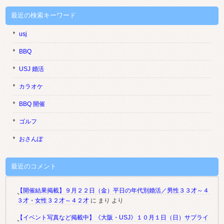
最近の検索キーワード
usj
BBQ
USJ 婚活
カラオケ
BBQ 開催
ゴルフ
おさんぽ
最近のコメント
【開催結果掲載】９月２２日（金）平日の年代別婚活／男性３３才～４
３才・女性３２才～４２才
に
まり
より
【イベント写真など掲載中】《大阪・USJ》１０月１日（日）サプライ