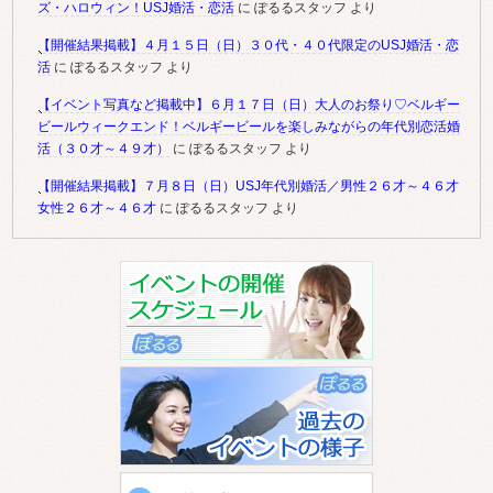
ズ・ハロウィン！USJ婚活・恋活
に
ぽるるスタッフ
より
【開催結果掲載】４月１５日（日）３０代・４０代限定のUSJ婚活・恋
活
に
ぽるるスタッフ
より
【イベント写真など掲載中】６月１７日（日）大人のお祭り♡ベルギー
ビールウィークエンド！ベルギービールを楽しみながらの年代別恋活婚
活（３０才～４９才）
に
ぽるるスタッフ
より
【開催結果掲載】７月８日（日）USJ年代別婚活／男性２６才～４６才
女性２６才～４６才
に
ぽるるスタッフ
より