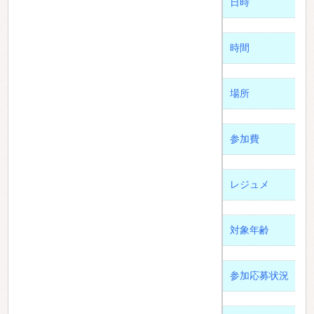
日時
時間
場所
参加費
レジュメ
対象年齢
参加応募状況