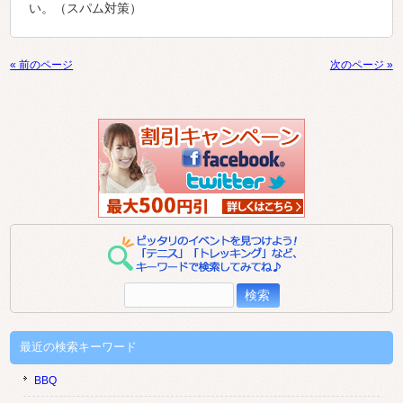
い。（スパム対策）
« 前のページ
次のページ »
検
索:
最近の検索キーワード
BBQ