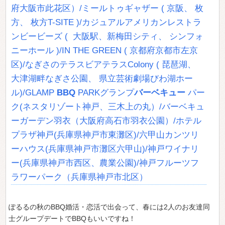
府大阪市此花区）/ミールトゥギャザー ( 京阪、 枚
方、 枚方T-SITE )/カジュアルアメリカンレストラ
ンビービーズ ( 大阪駅、新梅田シティ、 シンフォ
ニーホール )/IN THE GREEN ( 京都府京都市左京
区)/なぎさのテラスビアテラスColony ( 琵琶湖、
大津湖畔なぎさ公園、 県立芸術劇場びわ湖ホー
ル)/GLAMP
BBQ
PARKグランプ
バーベキュー
パー
ク(ネスタリゾート神戸、三木上の丸）/バーベキュ
ーガーデン羽衣（大阪府高石市羽衣公園）/ホテル
プラザ神戸(兵庫県神戸市東灘区)/六甲山カンツリ
ーハウス(兵庫県神戸市灘区六甲山)/神戸ワイナリ
ー(兵庫県神戸市西区、農業公園)/神戸フルーツフ
ラワーパーク（兵庫県神戸市北区）
ぽるるの秋のBBQ婚活・恋活で出会って、春には2人のお友達同
士グループデートでBBQもいいですね！