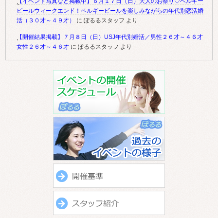
【イベント写真など掲載中】６月１７日（日）大人のお祭り♡ベルギー
ビールウィークエンド！ベルギービールを楽しみながらの年代別恋活婚
活（３０才～４９才）
に
ぽるるスタッフ
より
【開催結果掲載】７月８日（日）USJ年代別婚活／男性２６才～４６才
女性２６才～４６才
に
ぽるるスタッフ
より