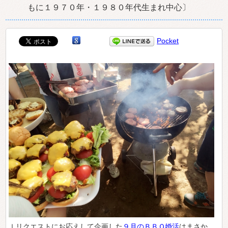
もに１９７０年・１９８０年代生まれ中心〕
Pocket
ｌリクエストにお応えして企画した
９月のＢＢＱ婚活
はまさか