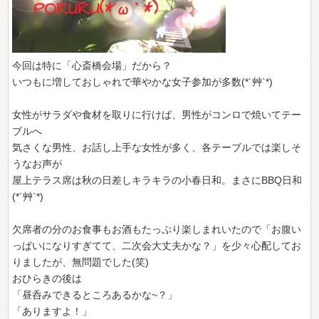
今回は特に「心斎橋会場」だから？
いつもに増しておしゃれで華やかな女子参加が多数(*´艸`*)
女性がサラダや食材を取りに行けば、男性がコンロで焼いてテー
ブルへ
気さくな男性、お話し上手な女性が多く、各テーブルでは楽しそ
うなお声が
屋上テラス席は秋の日差しキラキラの小春日和。まさにBBQ日和
(*´艸`*)
欠席者の分のお食事もお酒もたっぷり楽しまれいたので「お腹い
っぱいになりすぎてて、二次会大丈夫かな？」を少々心配してお
りましたが、無問題でした(笑)
おひらきの後は
「昼呑みできるところあるかな~？」
「ありますよ！」