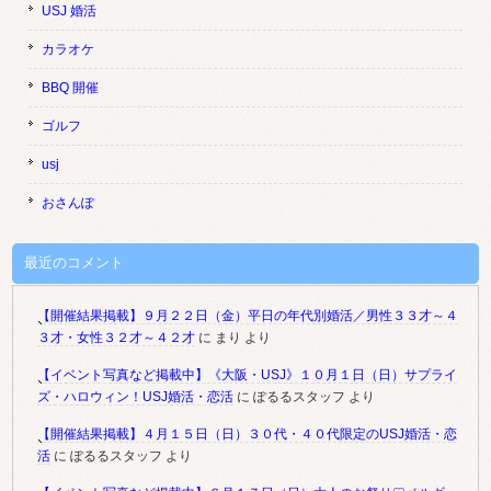
USJ 婚活
カラオケ
BBQ 開催
ゴルフ
usj
おさんぽ
最近のコメント
【開催結果掲載】９月２２日（金）平日の年代別婚活／男性３３才～４
３才・女性３２才～４２才
に
まり
より
【イベント写真など掲載中】《大阪・USJ》１０月１日（日）サプライ
ズ・ハロウィン！USJ婚活・恋活
に
ぽるるスタッフ
より
【開催結果掲載】４月１５日（日）３０代・４０代限定のUSJ婚活・恋
活
に
ぽるるスタッフ
より