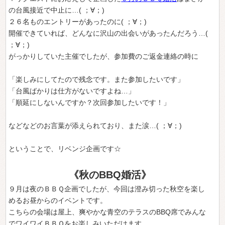
の台風接近で中止に…( ；∀；)
２６名ものエントリーがあったのに( ；∀；)
開催できていれば、どんなに沢山の出会いがあったんだろう…(
；∀；)
がっかりしていた主催でしたが、参加費のご返金連絡の時に
「楽しみにしてたので残念です。また参加したいです」
「台風ばかりは仕方がないですよね…」
「順延にしないんですか？次回参加したいです！」
などなどのお言葉が添えられており、また涙…( ；∀；)
ということで、リベンジ企画です☆
《秋のBBQ婚活》
９月は夜のＢＢＱ企画でしたが、今回は澄み切った秋空を楽し
めるお昼からのイベントです。
こちらの会場は屋上、爽やかな青空のテラスのBBQ席でみんな
でワイワイＢＢＱをお楽しみいただけます。