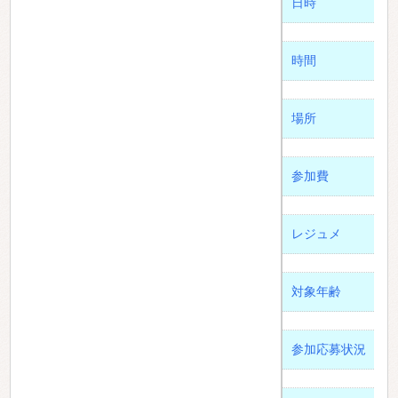
日時
時間
場所
参加費
レジュメ
対象年齢
参加応募状況