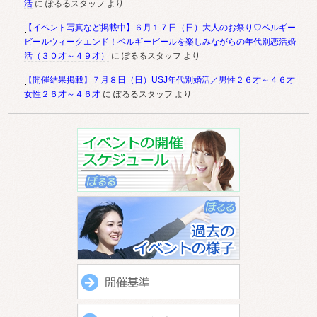
活
に
ぽるるスタッフ
より
【イベント写真など掲載中】６月１７日（日）大人のお祭り♡ベルギー
ビールウィークエンド！ベルギービールを楽しみながらの年代別恋活婚
活（３０才～４９才）
に
ぽるるスタッフ
より
【開催結果掲載】７月８日（日）USJ年代別婚活／男性２６才～４６才
女性２６才～４６才
に
ぽるるスタッフ
より