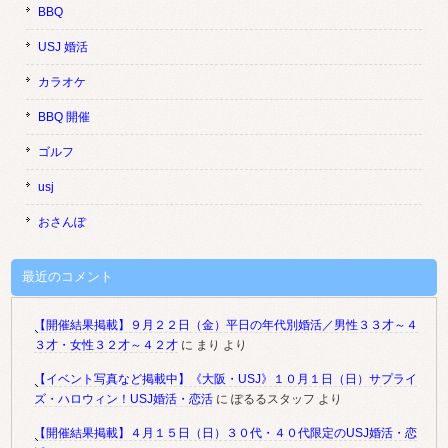
BBQ
USJ 婚活
カラオケ
BBQ 開催
ゴルフ
usj
おさんぽ
最近のコメント
【開催結果掲載】９月２２日（金）平日の年代別婚活／男性３３才～４
３才・女性３２才～４２才
に
まり
より
【イベント写真など掲載中】《大阪・USJ》１０月１日（日）サプライ
ズ・ハロウィン！USJ婚活・恋活
に
ぽるるスタッフ
より
【開催結果掲載】４月１５日（日）３０代・４０代限定のUSJ婚活・恋