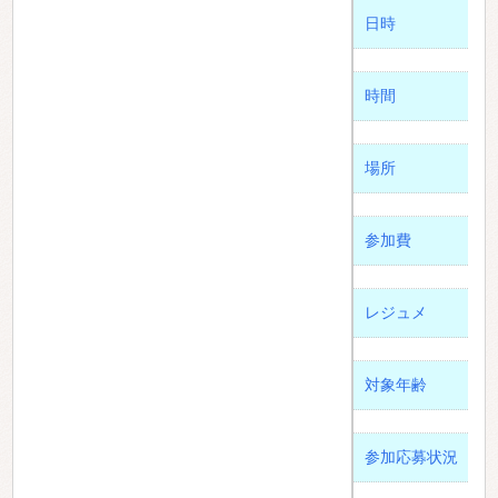
日時
時間
場所
参加費
レジュメ
対象年齢
参加応募状況