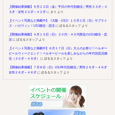
【開催結果掲載】９月２２日（金）平日の年代別婚活／男性３３才～４
３才・女性３２才～４２才
に
まり
より
【イベント写真など掲載中】《大阪・USJ》１０月１日（日）サプライ
ズ・ハロウィン！USJ婚活・恋活
に
ぽるるスタッフ
より
【開催結果掲載】４月１５日（日）３０代・４０代限定のUSJ婚活・恋
活
に
ぽるるスタッフ
より
【イベント写真など掲載中】６月１７日（日）大人のお祭り♡ベルギー
ビールウィークエンド！ベルギービールを楽しみながらの年代別恋活婚
活（３０才～４９才）
に
ぽるるスタッフ
より
【開催結果掲載】７月８日（日）USJ年代別婚活／男性２６才～４６才
女性２６才～４６才
に
ぽるるスタッフ
より