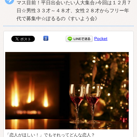
マス目前！平日出会いたい人大集合♪今回は１２月７
日☆男性３３才～４８才、女性２８才からフリー年
代で募集中☆ぽるるの《すいよう会》
Pocket
「恋人がほしい！」でもそれってどんな恋人？