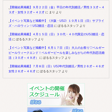
【開催結果掲載】９月２２日（金）平日の年代別婚活／男性３３才～４
３才・女性３２才～４２才
に
まり
より
【イベント写真など掲載中】《大阪・USJ》１０月１日（日）サプライ
ズ・ハロウィン！USJ婚活・恋活
に
ぽるるスタッフ
より
【開催結果掲載】４月１５日（日）３０代・４０代限定のUSJ婚活・恋
活
に
ぽるるスタッフ
より
【イベント写真など掲載中】６月１７日（日）大人のお祭り♡ベルギー
ビールウィークエンド！ベルギービールを楽しみながらの年代別恋活婚
活（３０才～４９才）
に
ぽるるスタッフ
より
【開催結果掲載】７月８日（日）USJ年代別婚活／男性２６才～４６才
女性２６才～４６才
に
ぽるるスタッフ
より