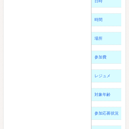
日時
時間
場所
参加費
レジュメ
対象年齢
参加応募状況