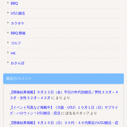
BBQ
USJ 婚活
カラオケ
BBQ 開催
ゴルフ
usj
おさんぽ
最近のコメント
【開催結果掲載】９月２２日（金）平日の年代別婚活／男性３３才～４
３才・女性３２才～４２才
に
まり
より
【イベント写真など掲載中】《大阪・USJ》１０月１日（日）サプライ
ズ・ハロウィン！USJ婚活・恋活
に
ぽるるスタッフ
より
【開催結果掲載】４月１５日（日）３０代・４０代限定のUSJ婚活・恋