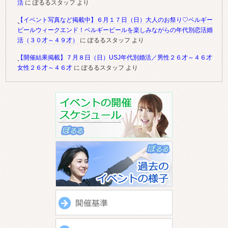
活
に
ぽるるスタッフ
より
【イベント写真など掲載中】６月１７日（日）大人のお祭り♡ベルギー
ビールウィークエンド！ベルギービールを楽しみながらの年代別恋活婚
活（３０才～４９才）
に
ぽるるスタッフ
より
【開催結果掲載】７月８日（日）USJ年代別婚活／男性２６才～４６才
女性２６才～４６才
に
ぽるるスタッフ
より