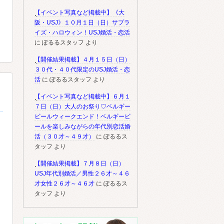
【イベント写真など掲載中】《大
阪・USJ》１０月１日（日）サプラ
イズ・ハロウィン！USJ婚活・恋活
に
ぽるるスタッフ
より
【開催結果掲載】４月１５日（日）
３０代・４０代限定のUSJ婚活・恋
活
に
ぽるるスタッフ
より
【イベント写真など掲載中】６月１
７日（日）大人のお祭り♡ベルギー
ビールウィークエンド！ベルギービ
ールを楽しみながらの年代別恋活婚
活（３０才～４９才）
に
ぽるるス
タッフ
より
【開催結果掲載】７月８日（日）
USJ年代別婚活／男性２６才～４６
才女性２６才～４６才
に
ぽるるス
タッフ
より