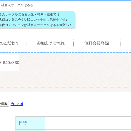
ルぽるる｜社会人サークルぽるる
会人サークルぽるる大阪・神戸・京都では
代別コン飲み会やUSJコンを中心に活動中です♪
年代コンUSJコンは社会人サークルぽるる大阪へ！
5-640×360
Pocket
日時