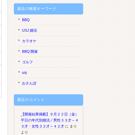
最近の検索キーワード
BBQ
USJ 婚活
カラオケ
BBQ 開催
ゴルフ
usj
おさんぽ
最近のコメント
【開催結果掲載】９月２２日（金）
平日の年代別婚活／男性３３才～４
３才・女性３２才～４２才
に
まり
より