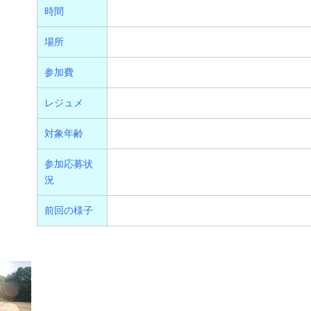
時間
場所
参加費
レジュメ
対象年齢
参加応募状
況
前回の様子