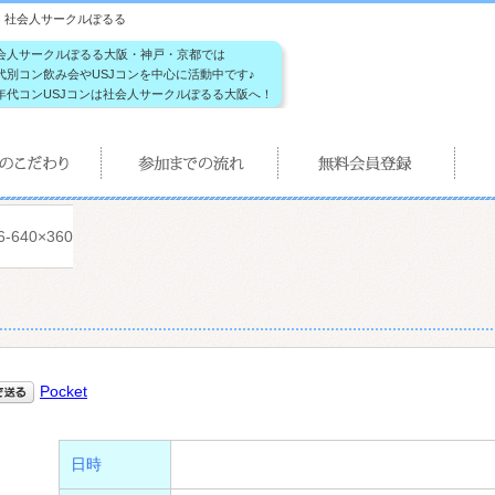
ルぽるる｜社会人サークルぽるる
会人サークルぽるる大阪・神戸・京都では
代別コン飲み会やUSJコンを中心に活動中です♪
年代コンUSJコンは社会人サークルぽるる大阪へ！
6-640×360
Pocket
日時