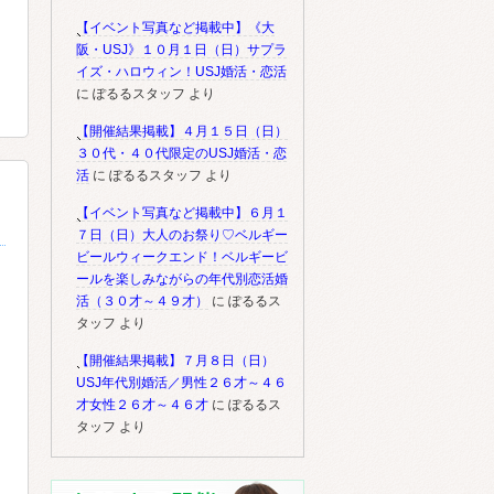
【イベント写真など掲載中】《大
阪・USJ》１０月１日（日）サプラ
イズ・ハロウィン！USJ婚活・恋活
に
ぽるるスタッフ
より
【開催結果掲載】４月１５日（日）
３０代・４０代限定のUSJ婚活・恋
活
に
ぽるるスタッフ
より
【イベント写真など掲載中】６月１
７日（日）大人のお祭り♡ベルギー
ビールウィークエンド！ベルギービ
ールを楽しみながらの年代別恋活婚
活（３０才～４９才）
に
ぽるるス
タッフ
より
【開催結果掲載】７月８日（日）
USJ年代別婚活／男性２６才～４６
才女性２６才～４６才
に
ぽるるス
タッフ
より