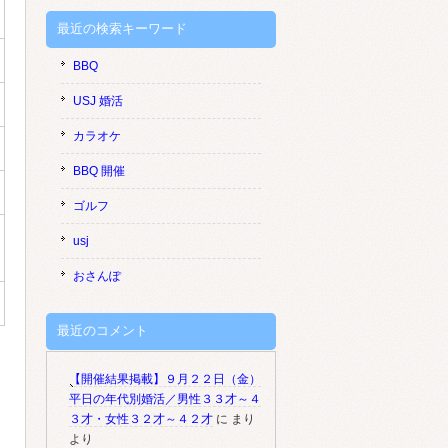
最近の検索キーワード
BBQ
USJ 婚活
カラオケ
BBQ 開催
ゴルフ
usj
おさんぽ
最近のコメント
【開催結果掲載】９月２２日（金）
平日の年代別婚活／男性３３才～４
３才・女性３２才～４２才
に
まり
より