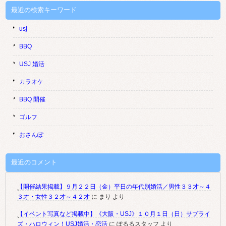
最近の検索キーワード
usj
BBQ
USJ 婚活
カラオケ
BBQ 開催
ゴルフ
おさんぽ
最近のコメント
【開催結果掲載】９月２２日（金）平日の年代別婚活／男性３３才～４
３才・女性３２才～４２才
に
まり
より
【イベント写真など掲載中】《大阪・USJ》１０月１日（日）サプライ
ズ・ハロウィン！USJ婚活・恋活
に
ぽるるスタッフ
より