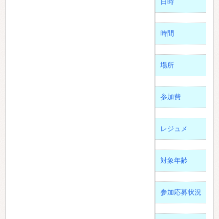
日時
時間
場所
参加費
レジュメ
対象年齢
参加応募状況