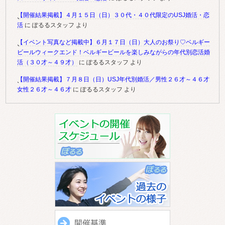
【開催結果掲載】４月１５日（日）３０代・４０代限定のUSJ婚活・恋
活
に
ぽるるスタッフ
より
【イベント写真など掲載中】６月１７日（日）大人のお祭り♡ベルギー
ビールウィークエンド！ベルギービールを楽しみながらの年代別恋活婚
活（３０才～４９才）
に
ぽるるスタッフ
より
【開催結果掲載】７月８日（日）USJ年代別婚活／男性２６才～４６才
女性２６才～４６才
に
ぽるるスタッフ
より