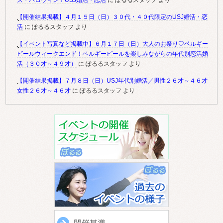
ズ・ハロウィン！USJ婚活・恋活
に
ぽるるスタッフ
より
【開催結果掲載】４月１５日（日）３０代・４０代限定のUSJ婚活・恋
活
に
ぽるるスタッフ
より
【イベント写真など掲載中】６月１７日（日）大人のお祭り♡ベルギー
ビールウィークエンド！ベルギービールを楽しみながらの年代別恋活婚
活（３０才～４９才）
に
ぽるるスタッフ
より
【開催結果掲載】７月８日（日）USJ年代別婚活／男性２６才～４６才
女性２６才～４６才
に
ぽるるスタッフ
より