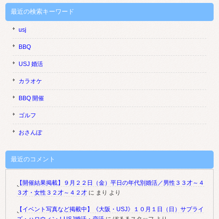
最近の検索キーワード
usj
BBQ
USJ 婚活
カラオケ
BBQ 開催
ゴルフ
おさんぽ
最近のコメント
【開催結果掲載】９月２２日（金）平日の年代別婚活／男性３３才～４
３才・女性３２才～４２才
に
まり
より
【イベント写真など掲載中】《大阪・USJ》１０月１日（日）サプライ