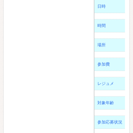
日時
時間
場所
参加費
レジュメ
対象年齢
参加応募状況