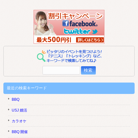
検
索:
最近の検索キーワード
BBQ
USJ 婚活
カラオケ
BBQ 開催