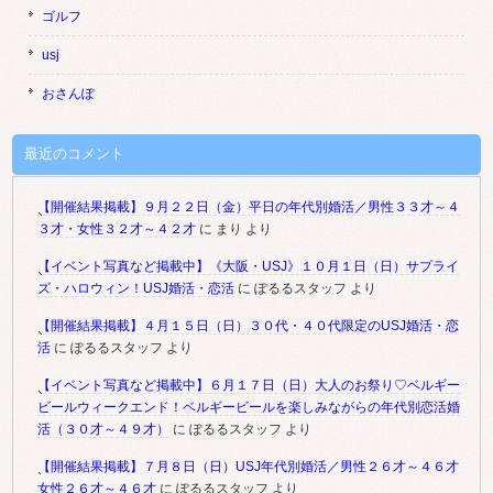
ゴルフ
usj
おさんぽ
最近のコメント
【開催結果掲載】９月２２日（金）平日の年代別婚活／男性３３才～４
３才・女性３２才～４２才
に
まり
より
【イベント写真など掲載中】《大阪・USJ》１０月１日（日）サプライ
ズ・ハロウィン！USJ婚活・恋活
に
ぽるるスタッフ
より
【開催結果掲載】４月１５日（日）３０代・４０代限定のUSJ婚活・恋
活
に
ぽるるスタッフ
より
【イベント写真など掲載中】６月１７日（日）大人のお祭り♡ベルギー
ビールウィークエンド！ベルギービールを楽しみながらの年代別恋活婚
活（３０才～４９才）
に
ぽるるスタッフ
より
【開催結果掲載】７月８日（日）USJ年代別婚活／男性２６才～４６才
女性２６才～４６才
に
ぽるるスタッフ
より