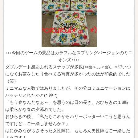
↑↑↑今回のゲームの景品はカラフルなスプリングバージョンのミニ
オンズ♪↑↑↑
ダブルデート感あふれるスナップが多数(⋈◍＞◡＜◍)。✧♡いつ
になくお茶をしたり食べてる写真が多かったのはが印象的でした
（笑）
ミニマムな人数ではありましたが、その分コミュニケーションは
バッチリとれたかと(*´艸`*)
「もう春なんだなぁ～」を思うのは日の長さ、おひらきの１8時
は柔らかな春の夕暮れでした。
おひらきの後、「私たちこれからハリーポッターいこうと思うん
ですけど…ご一緒しませんか？」
はにかみながらさそった女性陣に、もちろん男性陣もご一緒した
ようです！