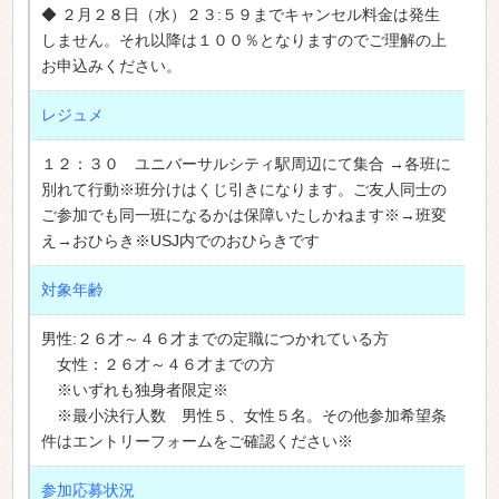
◆ ２月２８日（水）２３:５９までキャンセル料金は発生
しません。それ以降は１００％となりますのでご理解の上
お申込みください。
レジュメ
１２：３０ ユニバーサルシティ駅周辺にて集合 →各班に
別れて行動※班分けはくじ引きになります。ご友人同士の
ご参加でも同一班になるかは保障いたしかねます※→班変
え→おひらき※USJ内でのおひらきです
対象年齢
男性:２６才～４６才までの定職につかれている方
女性：２６才～４６才までの方
※いずれも独身者限定※
※最小決行人数 男性５、女性５名。その他参加希望条
件はエントリーフォームをご確認ください※
参加応募状況