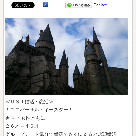
Pocket
≪ＵＳＪ婚活・恋活≫
！ユニバーサル・イースター！
男性 ・女性ともに
２６才～４６才
グループデート気分で婚活できるぽるるのUSJ婚活