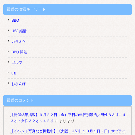
最近の検索キーワード
BBQ
USJ 婚活
カラオケ
BBQ 開催
ゴルフ
usj
おさんぽ
最近のコメント
【開催結果掲載】９月２２日（金）平日の年代別婚活／男性３３才～４
３才・女性３２才～４２才
に
まり
より
【イベント写真など掲載中】《大阪・USJ》１０月１日（日）サプライ