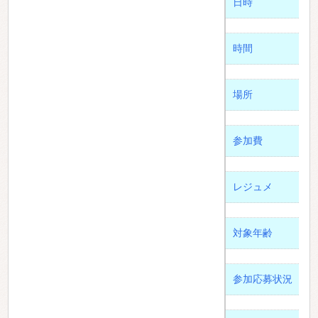
日時
時間
場所
参加費
レジュメ
対象年齢
参加応募状況