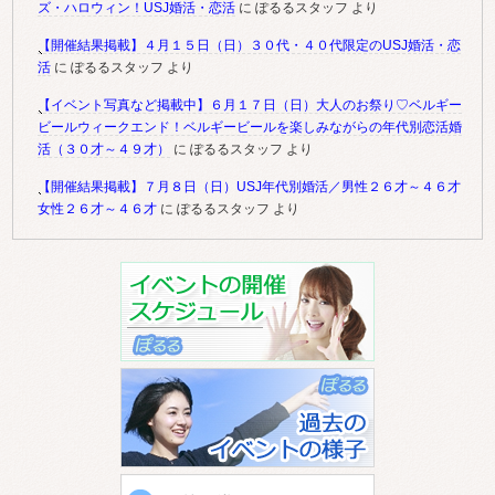
ズ・ハロウィン！USJ婚活・恋活
に
ぽるるスタッフ
より
【開催結果掲載】４月１５日（日）３０代・４０代限定のUSJ婚活・恋
活
に
ぽるるスタッフ
より
【イベント写真など掲載中】６月１７日（日）大人のお祭り♡ベルギー
ビールウィークエンド！ベルギービールを楽しみながらの年代別恋活婚
活（３０才～４９才）
に
ぽるるスタッフ
より
【開催結果掲載】７月８日（日）USJ年代別婚活／男性２６才～４６才
女性２６才～４６才
に
ぽるるスタッフ
より