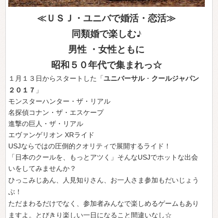
≪ＵＳＪ・ユニバで婚活・恋活≫
同類婚で楽しむ♪
男性 ・女性ともに
昭和５０年代で集まれっ☆
ユニバーサル
クールジャパン
１月１３日からスタートした「
・
２０１７
」
モンスターハンター・ザ・リアル
名探偵コナン・ザ・エスケープ
進撃の巨人・ザ・リアル
エヴァンゲリオン XRライド
USJならではの圧倒的クオリティで展開するライド！
「日本のクールを、もっとアツく」そんなUSJでホットな出会
いをしてみませんか？
ひっこみじあん、人見知りさん、お一人さま参加もだいじょう
ぶ！
ただまわるだけでなく、参加者みんなで楽しめるゲームもあり
ますよ。とびきり楽しい一日になること間違いなし☆